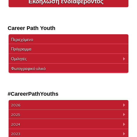
Εκδήλωση ενδιαφέροντος
Career Path Youth
Περιεχόμενο
Πρόγραμμα
Ομιλητές
Φωτογραφικό υλικό
#CareerPathYouths
2026
2025
2024
2023