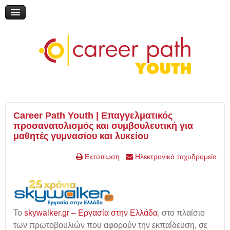
Διαδικτυακή συζήτηση: «Η εκπαίδευση μέσα από τη ματιά του
εθελοντισμού»
Online Ημερίδα: "Γυρίζω σελίδα: Νέες εκπαιδευτικές επιλογές"
Online Ημερίδα: "Επικαιροποιώντας την τηλεμάθηση"
My Gap Feel & Fill Festival
Επικοινωνία
Career Path Youth | Επαγγελματικός
προσανατολισμός και συμβουλευτική για
μαθητές γυμνασίου και λυκείου
Εκτύπωση
Ηλεκτρονικό ταχυδρομείο
Το
skywalker.gr – Εργασία στην Ελλάδα
, στο πλαίσιο
των πρωτοβουλιών που αφορούν την εκπαίδευση, σε