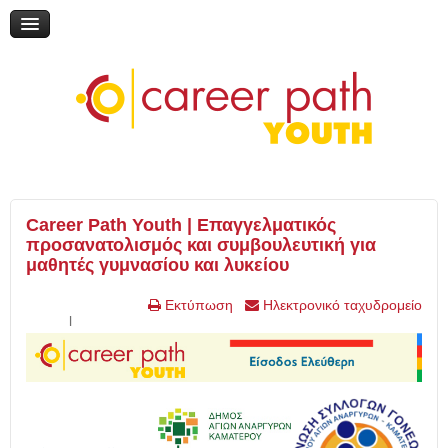
Διαδικτυακή συζήτηση: «Η εκπαίδευση μέσα από τη ματιά του
εθελοντισμού»
Online Ημερίδα: "Γυρίζω σελίδα: Νέες εκπαιδευτικές επιλογές"
Online Ημερίδα: "Επικαιροποιώντας την τηλεμάθηση"
My Gap Feel & Fill Festival
Επικοινωνία
Career Path Youth | Επαγγελματικός
προσανατολισμός και συμβουλευτική για
μαθητές γυμνασίου και λυκείου
Εκτύπωση
Ηλεκτρονικό ταχυδρομείο
l