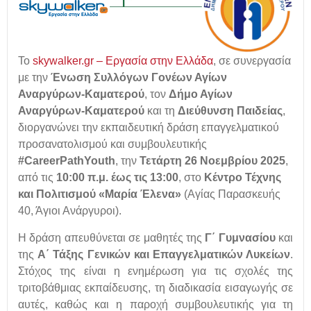
Το
skywalker.gr – Εργασία στην Ελλάδα
,
σε συνεργασία
με την
Ένωση Συλλόγων Γονέων Αγίων
Αναργύρων-Καματερού
, τον
Δήμο Αγίων
Αναργύρων-Καματερού
και τη
Διεύθυνση Παιδείας
,
διοργανώνει την εκπαιδευτική δράση επαγγελματικού
προσανατολισμού και συμβουλευτικής
#CareerPathYouth
, την
Τετάρτη 26 Νοεμβρίου 2025
,
από τις
10:00 π.μ. έως τις 13:00
, στο
Κέντρο
Τέχνης
και
Πολιτισμού «Μαρία Έλενα»
(Αγίας Παρασκευής
40, Άγιοι Ανάργυροι).
Η δράση απευθύνεται σε μαθητές της
Γ΄ Γυμνασίου
και
της
Α΄ Τάξης Γενικών και Επαγγελματικών Λυκείων
.
Στόχος της είναι η ενημέρωση για τις σχολές της
τριτοβάθμιας εκπαίδευσης, τη διαδικασία εισαγωγής σε
αυτές, καθώς και η παροχή συμβουλευτικής για τη