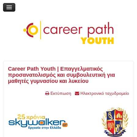
Διαδικτυακή συζήτηση: «Η εκπαίδευση μέσα από τη ματιά του
εθελοντισμού»
Online Ημερίδα: "Γυρίζω σελίδα: Νέες εκπαιδευτικές επιλογές"
Online Ημερίδα: "Επικαιροποιώντας την τηλεμάθηση"
My Gap Feel & Fill Festival
Επικοινωνία
Career Path Youth | Επαγγελματικός
προσανατολισμός και συμβουλευτική για
μαθητές γυμνασίου και λυκείου
Εκτύπωση
Ηλεκτρονικό ταχυδρομείο