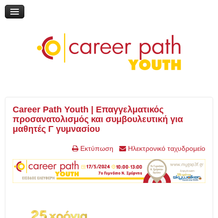
Διαδικτυακή συζήτηση: «Η εκπαίδευση μέσα από τη ματιά του
εθελοντισμού»
Online Ημερίδα: "Γυρίζω σελίδα: Νέες εκπαιδευτικές επιλογές"
Online Ημερίδα: "Επικαιροποιώντας την τηλεμάθηση"
My Gap Feel & Fill Festival
Επικοινωνία
Career Path Youth | Επαγγελματικός
προσανατολισμός και συμβουλευτική για
μαθητές Γ γυμνασίου
Εκτύπωση
Ηλεκτρονικό ταχυδρομείο