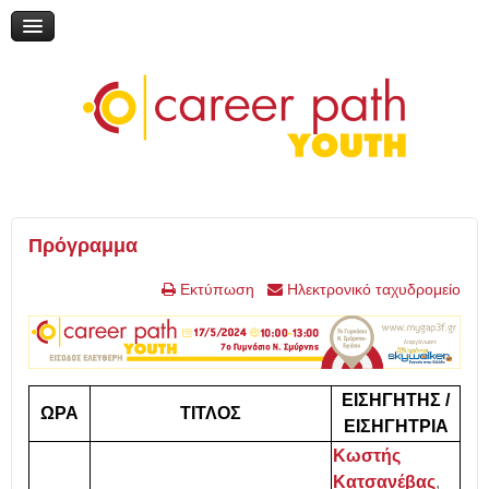
Διαδικτυακή συζήτηση: «Η εκπαίδευση μέσα από τη ματιά του
εθελοντισμού»
Online Ημερίδα: "Γυρίζω σελίδα: Νέες εκπαιδευτικές επιλογές"
Online Ημερίδα: "Επικαιροποιώντας την τηλεμάθηση"
My Gap Feel & Fill Festival
Επικοινωνία
Πρόγραμμα
Εκτύπωση
Ηλεκτρονικό ταχυδρομείο
ΕΙΣΗΓΗΤΗΣ /
ΩΡΑ
ΤΙΤΛΟΣ
ΕΙΣΗΓΗΤΡΙΑ
Κωστής
Κατσανέβας
,