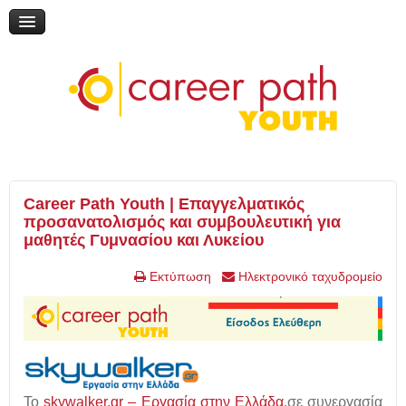
Διαδικτυακή συζήτηση: «Η εκπαίδευση μέσα από τη ματιά του
εθελοντισμού»
Online Ημερίδα: "Γυρίζω σελίδα: Νέες εκπαιδευτικές επιλογές"
Online Ημερίδα: "Επικαιροποιώντας την τηλεμάθηση"
My Gap Feel & Fill Festival
Επικοινωνία
Career Path Youth | Επαγγελματικός
προσανατολισμός και συμβουλευτική για
μαθητές Γυμνασίου και Λυκείου
Εκτύπωση
Ηλεκτρονικό ταχυδρομείο
Το
skywalker.gr – Εργασία στην Ελλάδα
,
σε συνεργασία