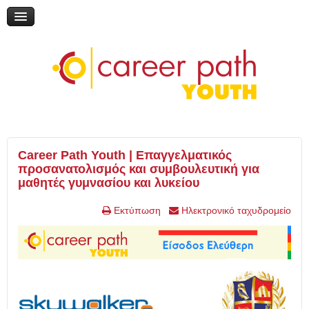
Διαδικτυακή συζήτηση: «Η εκπαίδευση μέσα από τη ματιά του
εθελοντισμού»
Online Ημερίδα: "Γυρίζω σελίδα: Νέες εκπαιδευτικές επιλογές"
Online Ημερίδα: "Επικαιροποιώντας την τηλεμάθηση"
My Gap Feel & Fill Festival
Επικοινωνία
Career Path Youth | Επαγγελματικός
προσανατολισμός και συμβουλευτική για
μαθητές γυμνασίου και λυκείου
Εκτύπωση
Ηλεκτρονικό ταχυδρομείο